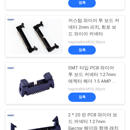
접촉
공
장
커스텀 와이어 투 보드 커
넥터 2mm 피치, 회로 보
여
드 와이어 커넥터
행
negotiable MOQ:2Kpcs
접촉
품
SMT 타입 PCB 와이어
질
투 보드 커넥터 1.27mm
에젝터 헤더 1.5 AMP 전
관
류 등급
negotiable MOQ:2Kpcs
리
접촉
2 * 20 핀 PCB 와이어 보
문
드 커넥터 1.27mm
Ejector 헤더와 함께 래치