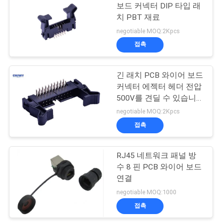
COMPANY
보드 커넥터 DIP 타입 래
치 PBT 재료
NEWS
negotiable MOQ:2Kpcs
접촉
사
이
긴 래치 PCB 와이어 보드
커넥터 에젝터 헤더 전압
트
500V를 견딜 수 있습니
다
맵
negotiable MOQ:2Kpcs
접촉
PRIVACY
RJ45 네트워크 패널 방
POLICY
수 8 핀 PCB 와이어 보드
연결
negotiable MOQ:1000
접촉