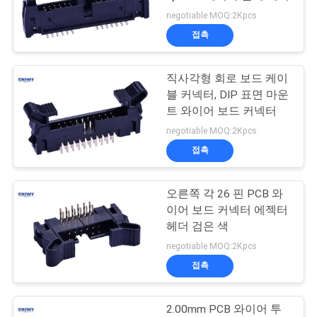
의
negotiable MOQ:2Kpcs
하
접촉
기
직사각형 회로 보드 케이
블 커넥터, DIP 표면 마운
조
트 와이어 보드 커넥터
회
negotiable MOQ:2Kpcs
접촉
를
요
오른쪽 각 26 핀 PCB 와
이어 보드 커넥터 에젝터
청
헤더 검은 색
하
negotiable MOQ:2Kpcs
접촉
다
2.00mm PCB 와이어 투