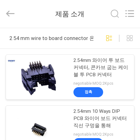
체.
Copyright
©
제품 소개
2018
-
2026
ShenZhen
JWY
집
Electronic
2 54 mm wire to board connector 온라인 제조
Co.,Ltd.
All
Rights
Reserved.
제
2.54mm 와이어 투 보드
품
커넥터, 콘카브 굽는 케이
블 투 PCB 커넥터
negotiable MOQ:2Kpcs
회
접촉
사
2.54mm 10 Ways DIP
소
PCB 와이어 보드 커넥터
개
직선 구멍을 통해
negotiable MOQ:2Kpcs