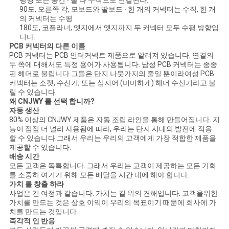
평행 또는 중간 ∙ 둘 다 수직으로 연결된다.
90도, 오른쪽 각, 모보드와 딸보드 ∙ 한 개의 커넥터는 수직, 한 개
의 커넥터는 수평
180도, 코플라너, 엣지에서 엣지까지 두 커넥터 모두 수평 방향입
니다.
PCB 커넥터의 다른 이름
PCB 커넥터는 PCB 인터커넥트 제품으로 알려져 있습니다. 연결의
두 쪽에 대해서도 특정 용어가 사용됩니다. 남성 PCB 커넥터는 종종
핀 헤더로 불립니다.그들은 단지 나뭇가지의 줄일 뿐이라여성 PCB
커넥터는 소켓, 수신기, 또는 심지어 (미미하게) 헤더 수신기라고 불
릴 수 있습니다.
왜 CNJWY 를 선택 합니까?
자동 생산
80% 이상의 CNJWY 제품은 자동 조립 라인을 통해 만들어집니다. 지
능이 점점 더 널리 사용됨에 따라, 우리는 단지 시대의 발전에 적응
할 수 있습니다.그래서 우리는 우리의 고객에게 가장 적합한 제품을
제공할 수 있습니다.
배송 시간
모든 고객은 독특합니다. 그래서 우리는 고객이 제공하는 모든 기회
를 소중히 여기기 위해 모든 배달을 시간 내에 해야 합니다.
가치 를 창출 하라
사업은 긴 여정과 같습니다. 가치는 길 위의 견해입니다. 고객을위한
가치를 만드는 것은 상호 이익이 우리의 목표이기 때문에 회사에 가
치를 만드는 것입니다.
즉각적 인 반응