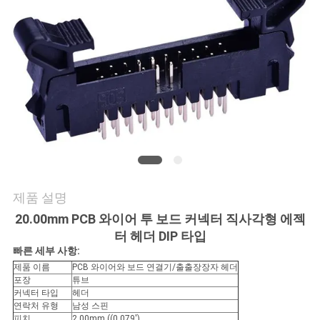
의
하
기
조
회
를
요
제품 설명
청
20.00mm PCB 와이어 투 보드 커넥터 직사각형 에젝
터 헤더 DIP 타입
하
빠른 세부 사항:
제품 이름
PCB 와이어와 보드 연결기/출출장장자 헤더
다
포장
튜브
커넥터 타입
헤더
연락처 유형
남성 스핀
피치
2.00mm ((0.079')