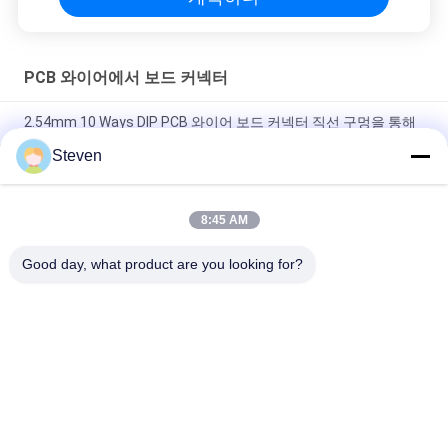
PCB 와이어에서 보드 커넥터
2.54mm 10 Ways DIP PCB 와이어 보드 커넥터 직선 구멍을 통해
Steven
SMT 타입 PCB 와이어 투 보드 커넥터 1.27mm 에젝터 헤더 1.5
AMP 전류 등급
8:45 AM
1.27 밀리미터 케이블에 보드 커넥터, 남성 핀 인쇄 회로 보드 커넥
터
Good day, what product are you looking for?
모든
수 핀 해더 커넥터
여성 해더 커넥터
평면 리본 케이블 조
PCB 해더 커넥터
립