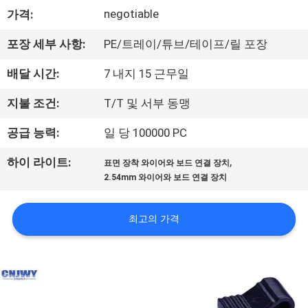
negotiable
가격:
공
장
포장 세부 사항:
PE/트레이/튜브/테이프/릴 포장
여
배달 시간:
7 내지 15 근무일
행
지불 조건:
T/T 및 서부 동맹
공급 능력:
일 당 100000 PC
품
,
하이 라이트:
표면 장착 와이어와 보드 연결 장치
질
2.54mm 와이어와 보드 연결 장치
관
최고의 가격
리
문