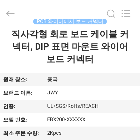
체.
Copyright
©
2018
-
PCB 와이어에서 보드 커넥터
2026
ShenZhen
JWY
직사각형 회로 보드 케이블 커
집
Electronic
Co.,Ltd.
All
넥터, DIP 표면 마운트 와이어
Rights
Reserved.
제
보드 커넥터
품
원래 장소:
중국
회
JWY
브랜드 이름:
사
UL/SGS/RoHs/REACH
인증:
소
EBX200-XXXXXX
모델 번호:
개
2Kpcs
최소 주문 수량: