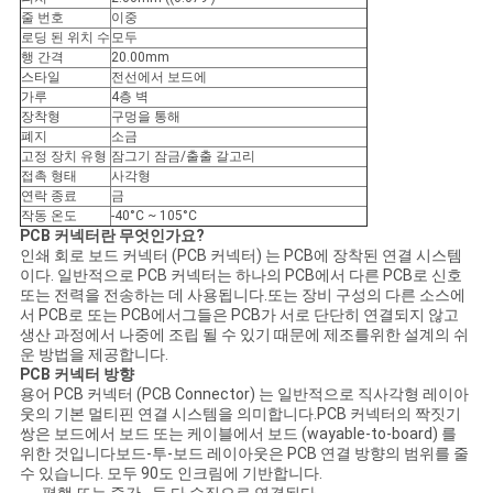
COMPANY
줄 번호
이중
로딩 된 위치 수
모두
NEWS
행 간격
20.00mm
스타일
전선에서 보드에
가루
4층 벽
사
장착형
구멍을 통해
폐지
소금
이
고정 장치 유형
잠그기 잠금/출출 갈고리
접촉 형태
사각형
연락 종료
금
트
작동 온도
-40°C ~ 105°C
PCB 커넥터란 무엇인가요?
맵
인쇄 회로 보드 커넥터 (PCB 커넥터) 는 PCB에 장착된 연결 시스템
이다. 일반적으로 PCB 커넥터는 하나의 PCB에서 다른 PCB로 신호
또는 전력을 전송하는 데 사용됩니다.또는 장비 구성의 다른 소스에
서 PCB로 또는 PCB에서그들은 PCB가 서로 단단히 연결되지 않고
PRIVACY
생산 과정에서 나중에 조립 될 수 있기 때문에 제조를위한 설계의 쉬
운 방법을 제공합니다.
POLICY
PCB 커넥터 방향
용어 PCB 커넥터 (PCB Connector) 는 일반적으로 직사각형 레이아
웃의 기본 멀티핀 연결 시스템을 의미합니다.PCB 커넥터의 짝짓기
쌍은 보드에서 보드 또는 케이블에서 보드 (wayable-to-board) 를
위한 것입니다보드-투-보드 레이아웃은 PCB 연결 방향의 범위를 줄
수 있습니다. 모두 90도 인크림에 기반합니다.