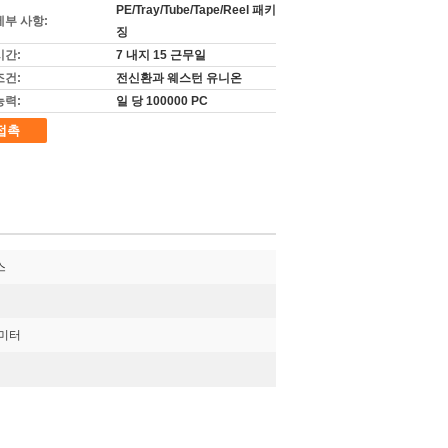
PE/Tray/Tube/Tape/Reel 패키
세부 사항:
징
시간:
7 내지 15 근무일
조건:
전신환과 웨스턴 유니온
능력:
일 당 100000 PC
접촉
스
리미터