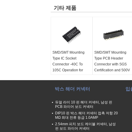
기타 제품
SMD/SMT Mounting
SMD/SMT Mounting
Type IC Socket
Type PCB Header
Connector -40C To
Connector with SGS
105C Operation for
Certification and 500V
Temperature
AC/DC Withstand
Applications
Voltage
장착 유형:
박스 해더 커넥터
smd/smt
자격증:
UL, SGS,
입
단열재:
PA6T UL 94-V0
ROHS, 도달
제품 카테고리:
PCB 해
작동 온도:
-40 +~ +105
듀얼 라이 10 핀 헤더 커넥터, 남성 핀
더 커넥터
℃
PCB 와이어 보드 커넥터
절연 저항:
1000MΩ 민
현재 등급:
1.0AMP
DIP10 핀 박스 헤더 커넥터 접촉 저항 20
MΩ 최대 전류 등급 1.0AMP
행의 수:
이원적 가로열
2.54mm 피치 보드 케이블 커넥터, 남성
핀 보드 와이어 커넥터