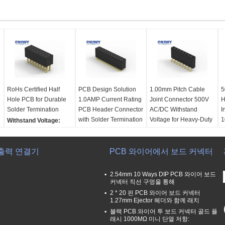
RoHs Certified Half
PCB Design Solution
1.00mm Pitch Cable
5
Hole PCB for Durable
1.0AMP Current Rating
Joint Connector 500V
H
Solder Termination
PCB Header Connector
AC/DC Withstand
I
with Solder Termination
Voltage for Heavy-Duty
1
Withstand Voltage:
and RoHs Certification
Applications
S
500V AC/DC
P
Number of Row:
Dual
Manufacturing
Certifications:
UL,
출력 연결기
Row
Location:
China
PCB 와이어에서 보드 커넥터
SGS, RoHs, REACH
I
Mounting Type:
Termination:
Solder
Termination:
Solder
1
SMD/SMT
Current Rating:
Mounting Type:
N
2.54mm 10 Ways DIP PCB 와이어 보드
Product Category:
1.0AMP
SMD/SMT
커넥터 직선 구멍을 통해
PCB Header Connector
Product Name:
Product Category:
W
2 * 20 핀 PCB 와이어 보드 커넥터
1.27mm Ejector 헤더와 함께 래치
Professional PCB
PCB Header Connector
5
Header Connector
P
블랙 PCB 와이어 투 보드 커넥터 골드 플
래시 1000MΩ 미니 단열 저항:
Standard Black or
P