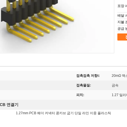
포장 
배달 
지불 
공급 
접촉접촉 저항t:
20mΩ 맥
접촉물질:
금속
피치:
1.27 밀
PCB 연결기
1.27mm PCB 헤더 커넥터 콩카브 굽기 단일 라인 이중 플라스틱