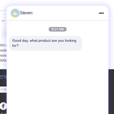
Steven
9:17 AM
Good day, what product are you looking 
00V AC/DC PCB
for?
PA6T UL 94-V0
eader Connector With
Insulation Material
nsulation Resistance of
Board To Board
000MΩ Min and
Connector for Harsh
older Termination for
Temperature
CB Assembly Plants
Environments
nsulation Resistance:
견적 요청
Certifications:
UL,
000MΩ Min
SGS, RoHs, REACH
umber of Row:
Dual
Contact Shape:
보내십시오
Row
Square Pin
ithstand Voltage:
Product Category:
sgs
00V AC/DC
PCB Header Connector
roduct Category:
Number of Row:
Dual
CB Header Connector
Row