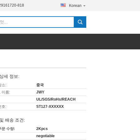
29161720-818
Korean
상세 정보:
장소:
중국
 이름:
JWY
UL/SGS/RoHs/REACH
번호:
ST127-XXXXXX
및 배송 조건:
주문 수량:
2Kpcs
negotiable