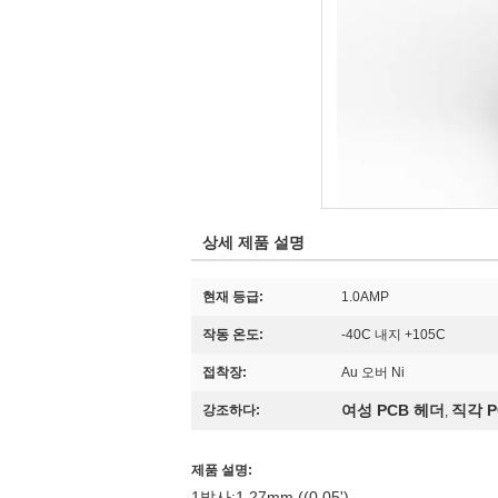
상세 제품 설명
현재 등급:
1.0AMP
작동 온도:
-40C 내지 +105C
접착장:
Au 오버 Ni
여성 PCB 헤더
직각 
강조하다:
,
제품 설명:
1발사:1.27mm ((0.05')