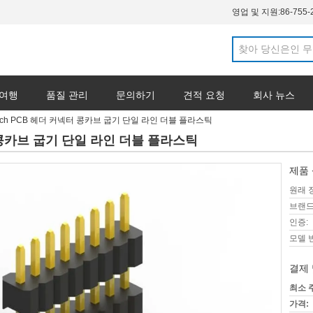
영업 및 지원:
86-755-
 여행
품질 관리
문의하기
견적 요청
회사 뉴스
Pitch PCB 헤더 커넥터 콩카브 굽기 단일 라인 더블 플라스틱
넥터 콩카브 굽기 단일 라인 더블 플라스틱
제품 
원래 
브랜드
인증:
모델 
결제 
최소 
가격: