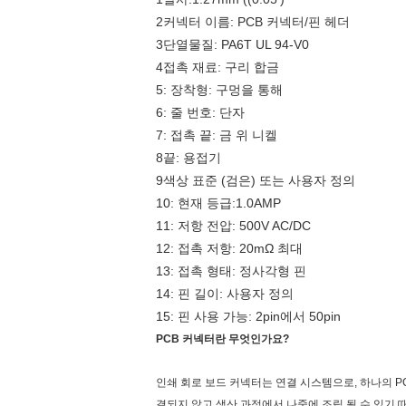
2커넥터 이름: PCB 커넥터/핀 헤더
3단열물질: PA6T UL 94-V0
4접촉 재료: 구리 합금
5: 장착형: 구멍을 통해
6: 줄 번호: 단자
7: 접촉 끝: 금 위 니켈
8끝: 용접기
9색상 표준 (검은) 또는 사용자 정의
10: 현재 등급:1.0AMP
11: 저항 전압: 500V AC/DC
12: 접촉 저항: 20mΩ 최대
13: 접촉 형태: 정사각형 핀
14: 핀 길이: 사용자 정의
15: 핀 사용 가능: 2pin에서 50pin
PCB 커넥터란 무엇인가요?
인쇄 회로 보드 커넥터는 연결 시스템으로, 하나의 P
결되지 않고 생산 과정에서 나중에 조립 될 수 있기 