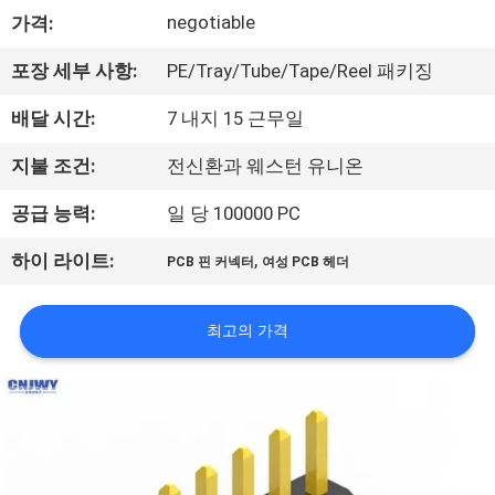
negotiable
가격:
공
장
포장 세부 사항:
PE/Tray/Tube/Tape/Reel 패키징
여
배달 시간:
7 내지 15 근무일
행
지불 조건:
전신환과 웨스턴 유니온
공급 능력:
일 당 100000 PC
품
,
하이 라이트:
PCB 핀 커넥터
여성 PCB 헤더
질
관
최고의 가격
리
문