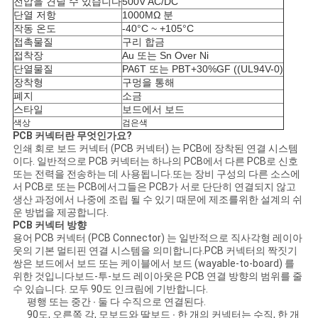
전압을 견딜 수 있습니다
500V AC/DC
COMPANY
단열 저항
1000MΩ 분
NEWS
작동 온도
-40°C ~ +105°C
접촉물질
구리 합금
접착장
Au 또는 Sn Over Ni
단열물질
PA6T 또는 PBT+30%GF ((UL94V-0)
사
장착형
구멍을 통해
폐지
소금
이
스타일
보드에서 보드
색상
검은색
트
PCB 커넥터란 무엇인가요?
인쇄 회로 보드 커넥터 (PCB 커넥터) 는 PCB에 장착된 연결 시스템
맵
이다. 일반적으로 PCB 커넥터는 하나의 PCB에서 다른 PCB로 신호
또는 전력을 전송하는 데 사용됩니다.또는 장비 구성의 다른 소스에
서 PCB로 또는 PCB에서그들은 PCB가 서로 단단히 연결되지 않고
생산 과정에서 나중에 조립 될 수 있기 때문에 제조를위한 설계의 쉬
PRIVACY
운 방법을 제공합니다.
PCB 커넥터 방향
POLICY
용어 PCB 커넥터 (PCB Connector) 는 일반적으로 직사각형 레이아
웃의 기본 멀티핀 연결 시스템을 의미합니다.PCB 커넥터의 짝짓기
쌍은 보드에서 보드 또는 케이블에서 보드 (wayable-to-board) 를
위한 것입니다보드-투-보드 레이아웃은 PCB 연결 방향의 범위를 줄
수 있습니다. 모두 90도 인크림에 기반합니다.
평행 또는 중간 ∙ 둘 다 수직으로 연결된다.
90도, 오른쪽 각, 모보드와 딸보드 ∙ 한 개의 커넥터는 수직, 한 개