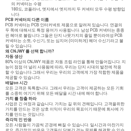
의 커넥터는 수평
180도, 코플라너, 엣지에서 엣지까지 두 커넥터 모두 수평 방향입
니다.
PCB 커넥터의 다른 이름
PCB 커넥터는 PCB 인터커넥트 제품으로 알려져 있습니다. 연결의
두 쪽에 대해서도 특정 용어가 사용됩니다. 남성 PCB 커넥터는 종종
핀 헤더로 불립니다.그들은 단지 나뭇가지의 줄일 뿐이라여성 PCB
커넥터는 소켓, 수신기, 또는 심지어 (미미하게) 헤더 수신기라고 불
릴 수 있습니다.
왜 CNJWY 를 선택 합니까?
자동 생산
80% 이상의 CNJWY 제품은 자동 조립 라인을 통해 만들어집니다. 지
능이 점점 더 널리 사용됨에 따라, 우리는 단지 시대의 발전에 적응
할 수 있습니다.그래서 우리는 우리의 고객에게 가장 적합한 제품을
제공할 수 있습니다.
배달
o
n 시간
모든 고객은 독특합니다. 그래서 우리는 고객이 제공하는 모든 기회
를 소중히 여기기 위해 모든 배달을 시간 내에 해야 합니다.
가치 를 창출 하라
사업은 긴 여정과 같습니다. 가치는 길 위의 견해입니다. 고객을위한
가치를 만드는 것은 상호 이익이 우리의 목표이기 때문에 회사에 가
치를 만드는 것입니다.
즉각적 인 반응
모든 사람들이 가끔씩 곤경에 빠질 수 있습니다. 일시간과 마찬가지
로요. 즉각적인 반응은 고객들이 당분간 겪는 문제를 해결할 수 있습