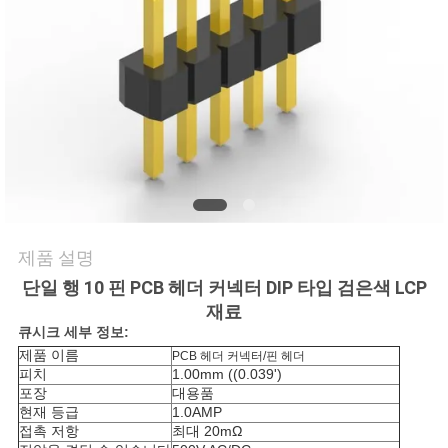
의
하
기
조
회
를
제품 설명
요
단일 행 10 핀 PCB 헤더 커넥터 DIP 타입 검은색 LCP
청
재료
큐시크 세부 정보:
하
제품 이름
PCB 헤더 커넥터/핀 헤더
피치
1.00mm ((0.039')
다
포장
대용품
현재 등급
1.0AMP
접촉 저항
최대 20mΩ