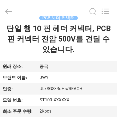
체.
Copyright
©
2018
-
PCB 해더 커넥터
2026
ShenZhen
JWY
단일 행 10 핀 헤더 커넥터, PCB
집
Electronic
Co.,Ltd.
All
핀 커넥터 전압 500V를 견딜 수
Rights
Reserved.
제
있습니다.
품
원래 장소:
중국
회
JWY
브랜드 이름:
사
UL/SGS/RoHs/REACH
인증:
소
ST100-XXXXXX
모델 번호:
개
2Kpcs
최소 주문 수량: