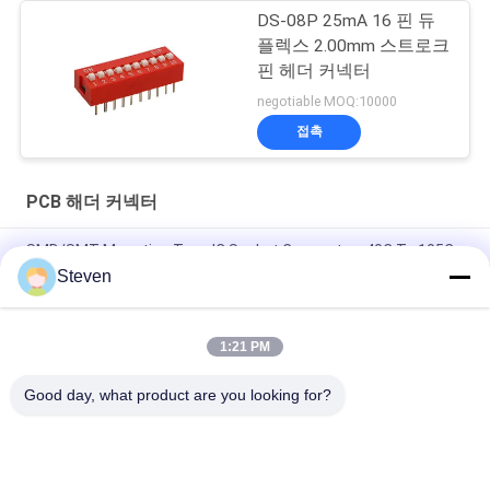
DS-08P 25mA 16 핀 듀
플렉스 2.00mm 스트로크
핀 헤더 커넥터
negotiable MOQ:10000
접촉
PCB 해더 커넥터
SMD/SMT Mounting Type IC Socket Connector -40C To 105C
Operation for Temperature Applications
Steven
SMD/SMT Mounting Type PCB Header Connector with SGS
Certification and 500V AC/DC Withstand Voltage
1:21 PM
RoHs Certified Half Hole PCB for Durable Solder Termination
Good day, what product are you looking for?
모든