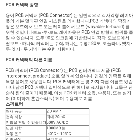
COMPANY
PCB 커넥터 방향
NEWS
용어 PCB 커넥터 (PCB Connector) 는 일반적으로 직사각형 레이아
웃의 기본 멀티핀 연결 시스템을 의미합니다.PCB 커넥터의 짝짓기
쌍은 보드에서 보드 또는 케이블에서 보드 (wayable-to-board) 를
사
위한 것입니다보드-투-보드 레이아웃은 PCB 연결 방향의 범위를 줄
일 수 있습니다. 모두 90도 인크림에 기반합니다.직각, 모보드에서
딸보드 ∙ 하나의 커넥터는 수직, 하나는 수평;180도, 코플라너, 엣지-
이
투-엣지 ∙ 두 커넥터는 수평 지향이다.
트
PCB 커넥터의 다른 이름
맵
PCB 커넥터 (PCB Connector) 는 PCB 인터커넥트 제품 (PCB
Interconnect product) 으로 알려져 있습니다. 연결의 양쪽을 위해
특정 용어도 사용됩니다. PCB 커넥터에는 몇 가지 다른 이름도 있습
니다.남성 PCB 커넥터 일반적으로 핀 헤더로 표시됩니다, 그들은 단
PRIVACY
순히 핀의 줄이기 때문에, 여성 PCB 커넥터 소켓, 수용체, 또는 심지
어 (미미하게 혼란스러워) 헤더 수용체로 이름.
POLICY
스펙트럼
현재 등급
2.0 AMP
접촉 저항
최대 20mΩ
전압을 견딜 수 있습니다
500V AC/DC
단열 저항
1000MΩ 분
작동 온도
-40°C ~ 105°C
접촉물질
구리 합금