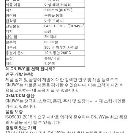
제품 이름
여성 헤더 커넥터
피치
2.00mm ((0.079')
장착형
구멍을 통해
접착장
아우 오버 니
단열물질
PA6T+30%GF ((UL94V-0)
폐지
소금
삽입 힘
2N 최대
철수력
00.3N 분
내구성
300 번 짝짓기 사이클
용접기 온도
10초 동안 260°C
포장
튜브/레일
색상
검은색
왜 CNJWY 를 선택 합니까?
연구 개발 능력:
제품 설계 및 곰팡이 개발에 대한 강력한 연구 및 개발 능력으로
CNJWY는 새로운 제품을 평가할 수 있습니다. 이는 고객이 시간 비
용을 절약하는 데 도움이 될 수 있습니다.
OEM/ODM 생산
CNJWY는 전극화, 스탬핑, 폼핑, 주사 및 포장에서 자체 조립 라인을
가지고 있습니다.
품질 보증
ISO9001-2015의 요구 사항을 엄격히 준수하여 CNJWY는 최고 품질
의 제품을 생산 할 수 있습니다.
경쟁력 있는 가격