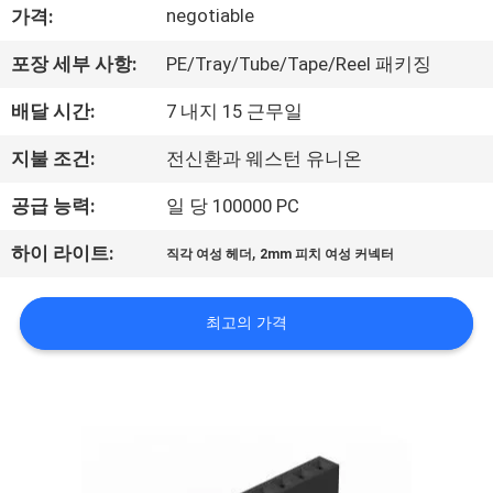
negotiable
가격:
공
포장 세부 사항:
PE/Tray/Tube/Tape/Reel 패키징
장
배달 시간:
7 내지 15 근무일
여
행
지불 조건:
전신환과 웨스턴 유니온
공급 능력:
일 당 100000 PC
품
,
하이 라이트:
직각 여성 헤더
2mm 피치 여성 커넥터
질
관
최고의 가격
리
문