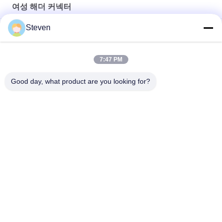
여성 해더 커넥터
Steven
DIP 단열 여성 헤더, 플라스틱 핀 헤더 커넥터 여성 높이 4.0mm
8 핀 90° 여성 헤더 커넥터 2.0mm 피치 전류 등급 2.0 AMP
7:47 PM
SMT 여성 헤더 커넥터 1.0mm 피치 의료 장비용 듀얼 라이
Good day, what product are you looking for?
모든
수 핀 해더 커넥터
여성 해더 커넥터
평면 리본 케이블 조
PCB 해더 커넥터
립
터미널 블록 커넥터
전기 케이블 집합