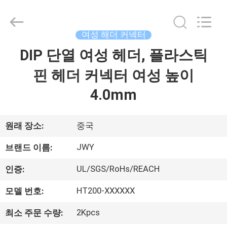
체.
Copyright
©
2018
-
여성 해더 커넥터
2026
ShenZhen
JWY
DIP 단열 여성 헤더, 플라스틱
집
Electronic
Co.,Ltd.
All
핀 헤더 커넥터 여성 높이
Rights
Reserved.
제
4.0mm
품
원래 장소:
중국
회
JWY
브랜드 이름:
사
UL/SGS/RoHs/REACH
인증:
소
HT200-XXXXXX
모델 번호:
개
2Kpcs
최소 주문 수량: