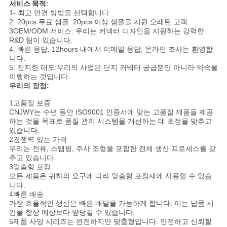
COMPANY
서비스 목적:
1- 최고 연결 방법을 선택합니다
NEWS
2. 20pcs 무료 샘플. 20pcs 이상 샘플을 지원 오래된 고객.
3OEM/ODM 서비스. 우리는 커넥터 디자인을 지원하는 강력한
R&D 팀이 있습니다.
4. 빠른 응답, 12hours 내에서 이메일 응답, 온라인 조사는 환영합
사
니다.
5: 진지한 태도:우리의 사업은 단지 커넥터 공급뿐만 아니라 약속을
이
이행하는 것입니다.
우리의
장점:
트
1고품질 보증
CNJWY는 수년 동안 ISO9001 인증서에 맞는 고품질 제품을 제공
맵
하는 것을 목표로 품질 관리 시스템을 개선하는 데 초점을 맞추고
있습니다.
2경쟁력 있는 가격
PRIVACY
우리는 전류, 스탬핑, 주사 조형을 포함한 전체 생산 프로세스를 갖
추고 있습니다.
POLICY
3맞춤형 포장
모든 제품은 귀하의 요구에 따라 맞춤형 포장재에 사용할 수 있습
니다.
4빠른 배송
가장 효율적인 생산은 빠른 배달을 가능하게 합니다. 이는 납품 시
간을 항상 예상보다 앞당길 수 있습니다.
5
제품 사양 시리즈는 완전하지만 맞춤형입니다. 안전하고 신뢰할