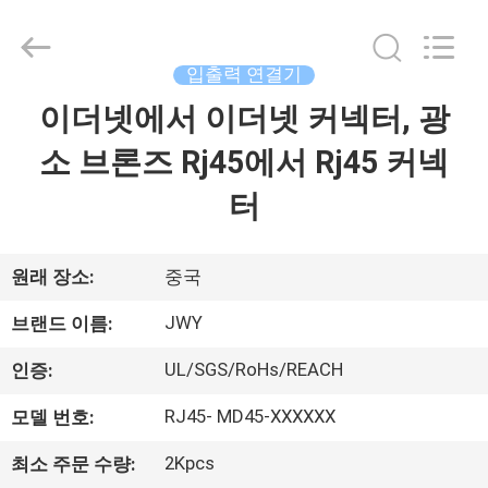
체.
Copyright
©
2018
-
입출력 연결기
2026
ShenZhen
JWY
이더넷에서 이더넷 커넥터, 광
집
Electronic
Co.,Ltd.
All
소 브론즈 Rj45에서 Rj45 커넥
Rights
Reserved.
제
터
품
원래 장소:
중국
회
JWY
브랜드 이름:
사
UL/SGS/RoHs/REACH
인증:
소
RJ45- MD45-XXXXXX
모델 번호:
개
2Kpcs
최소 주문 수량: