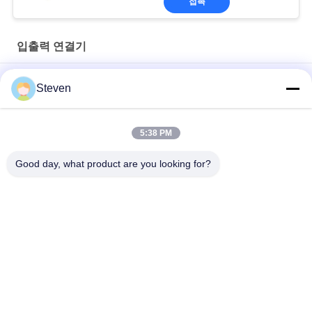
접촉
입출력 연결기
4 핀 PCBA 남성 마이크로 USB 입력 출력 커넥터 플라스틱 100V
Steven
전압 저항
자동차 4pin USB 연결 장치 후면 SMT 타입
5:38 PM
여성 D 서브 커넥터 9PIN 공공 좌석 조합 타입 단열 저항
Good day, what product are you looking for?
모든
수 핀 해더 커넥터
여성 해더 커넥터
평면 리본 케이블 조
PCB 해더 커넥터
립