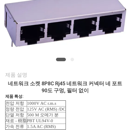
의
하
기
조
회
를
제품 설명
요
네트워크 소켓 8P8C Rj45 네트워크 커넥터 네 포트
청
90도 구멍, 필터 없이
제품 특성:
하
전압 저항
1000V AC r.m.s
정량 전압
125V AC (RMS) /DC
다
단열 저항
500 M 오메가 분
재료 - 樹脂
PBT UL94V-0
가속 전류
1.5A AC (RMS)