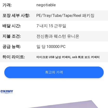
negotiable
가격:
공
장
포장 세부 사항:
PE/Tray/Tube/Tape/Reel 패키징
여
배달 시간:
7 내지 15 근무일
행
지불 조건:
전신환과 웨스턴 유니온
공급 능력:
일 당 100000 PC
품
,
하이 라이트:
마이크로 USB 남성 커넥터
usb 회로 보드 커넥터
질
관
최고의 가격
리
문