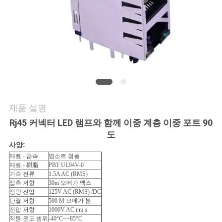
의
하
기
조
회
제품 설명
를
Rj45 커넥터 LED 램프와 함께 이중 계층 이중 포트 90
요
도
사양:
청
재료 - 금속
엽소르 청동
재료 - 樹脂
PBT UL94V-0
하
가속 전류
1.5A AC (RMS)
접촉 저항
30m 오메가 맥스
다
정량 전압
125V AC (RMS) /DC
단열 저항
500 M 오메가 분
전압 저항
1000V AC r.m.s
작동 온도 범위
-40°C~+85°C