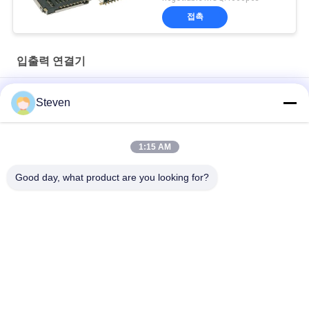
접촉
입출력 연결기
4 핀 PCBA 남성 마이크로 USB 입력 출력 커넥터 플라스틱 100V
Steven
전압 저항
자동차 4pin USB 연결 장치 후면 SMT 타입
1:15 AM
여성 D 서브 커넥터 9PIN 공공 좌석 조합 타입 단열 저항
Good day, what product are you looking for?
모든
수 핀 해더 커넥터
여성 해더 커넥터
평면 리본 케이블 조
PCB 해더 커넥터
립