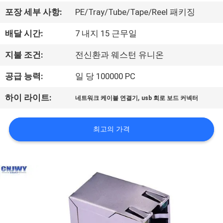
공
포장 세부 사항:
PE/Tray/Tube/Tape/Reel 패키징
장
배달 시간:
7 내지 15 근무일
여
지불 조건:
전신환과 웨스턴 유니온
행
공급 능력:
일 당 100000 PC
,
하이 라이트:
네트워크 케이블 연결기
usb 회로 보드 커넥터
품
질
최고의 가격
관
리
문