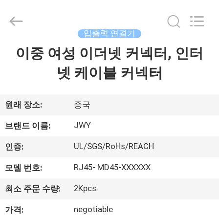
체.
Copyright
©
2018
-
입출력 연결기
2026
ShenZhen
JWY
이중 여성 이더넷 커넥터, 인터
집
Electronic
Co.,Ltd.
All
넷 케이블 커넥터
Rights
Reserved.
제
품
원래 장소:
중국
JWY
브랜드 이름:
회
UL/SGS/RoHs/REACH
인증:
사
RJ45- MD45-XXXXXX
모델 번호:
소
2Kpcs
최소 주문 수량:
개
negotiable
가격: