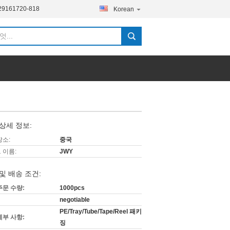
29161720-818
Korean
상세 정보:
장소:
중국
 이름:
JWY
및 배송 조건:
주문 수량:
1000pcs
negotiable
PE/Tray/Tube/Tape/Reel 패키
세부 사항:
징