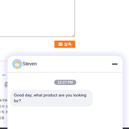
Steven
12:27 PM
Good day, what product are you looking 
4 PIN 비트 PCB 보드
for?
표면 장착 보드에서 보드
에서 보드 커넥터 1.0MM
연결기, 64 PIN 1mm 피
수직 좌석 베이지 LCP
치 헤더 0.5A 등급 전류
재료
정량 전압:
30V
정량 전압:
30V
AC(RMS) /DC