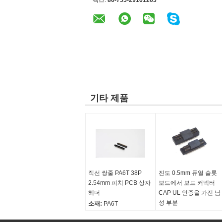
팩스:
86-755-29161263
기타 제품
직선 쌍줄 PA6T 38P
진도 0.5mm 듀얼 슬롯
2.54mm 피치 PCB 상자
보드에서 보드 커넥터
헤더
CAP UL 인증을 가진 남
성 부분
소재:
PA6T
연락처:
금속
소재:
PA9T UL 94V0