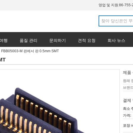
영업 및 지원:
86-755-
 여행
품질 관리
문의하기
견적 요청
회사 뉴스
FBB05003-M 판에서 판 0.5mm SMT
MT
제품 
원래 
브랜드
결제 
최소 
가격:
포장 