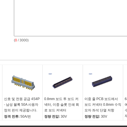
(
0
/ 3000)
신호 및 전원 공급 4S4P
0.8mm 보드 투 보드 커
이중 줄 PCB 보드에서
6
- 남성 블록 50A 사용자
넥터, 이중 슬롯 인쇄 회
보드 커넥터 0.8mm 수직
정의 핀이 제공됩니다.
로 보드 커넥터
모자 좌석 단열 저항
정격 전류:
50A/핀
정량 전압:
30V
정량 전압:
30V
신호 전류 정격:
1.0A/핀
AC(RMS) /DC
AC(RMS) /DC