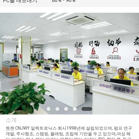
PC를 내보내기:
공
장
여
행
품
질
관
리
소개
문
첸젠 CNJWY 일렉트로닉스 회사1998년에 설립되었으며, 펌프 연구
개발, 주사형조, 스탬핑, 플래팅, 조립에 기반을 두고 있으며,여성 헤
ShenZhen JWY Electronic