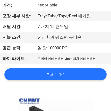
negotiable
가격:
공
장
포장 세부 사항:
Tray/Tube/Tape/Reel 패키징
여
배달 시간:
7 내지 15 근무일
행
지불 조건:
전신환과 웨스턴 유니온
공급 능력:
일 당 100000 PC
품
,
하이 라이트:
핀 헤더 여성 커넥터
2mm 피치 여성 커넥터
질
관
최고의 가격
리
문