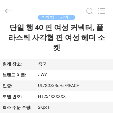
체.
Copyright
©
2018
-
여성 해더 커넥터
2026
ShenZhen
JWY
단일 행 40 핀 여성 커넥터, 플
집
Electronic
Co.,Ltd.
All
라스틱 사각형 핀 여성 헤더 소
Rights
Reserved.
제
켓
품
원래 장소:
중국
회
JWY
브랜드 이름:
사
UL/SGS/RoHs/REACH
인증:
소
HT254XXXXXX
모델 번호:
개
2Kpcs
최소 주문 수량: