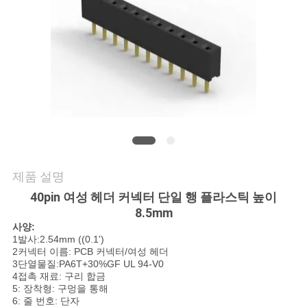
의
하
기
조
회
를
제품 설명
요
40pin 여성 헤더 커넥터 단일 행 플라스틱 높이
청
8.5mm
사양:
하
1발사:2.54mm ((0.1')
2커넥터 이름: PCB 커넥터/여성 헤더
다
3단열물질:PA6T+30%GF UL 94-V0
4접촉 재료: 구리 합금
5: 장착형: 구멍을 통해
6: 줄 번호: 단자