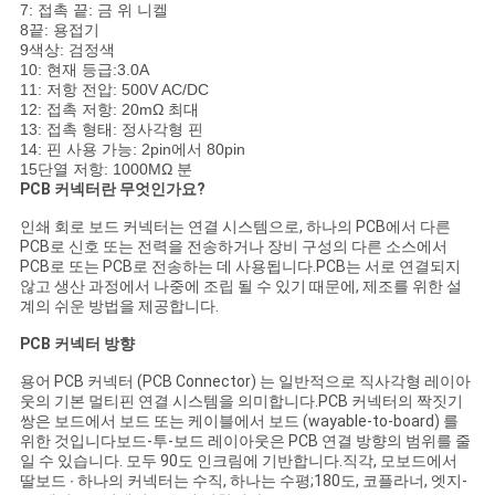
COMPANY
7: 접촉 끝: 금 위 니켈
8끝: 용접기
NEWS
9색상: 검정색
10: 현재 등급:3.0A
11: 저항 전압: 500V AC/DC
12: 접촉 저항: 20mΩ 최대
사
13: 접촉 형태: 정사각형 핀
14: 핀 사용 가능: 2pin에서 80pin
이
15단열 저항: 1000MΩ 분
PCB 커넥터란 무엇인가요?
트
인쇄 회로 보드 커넥터는 연결 시스템으로, 하나의 PCB에서 다른
맵
PCB로 신호 또는 전력을 전송하거나 장비 구성의 다른 소스에서
PCB로 또는 PCB로 전송하는 데 사용됩니다.PCB는 서로 연결되지
않고 생산 과정에서 나중에 조립 될 수 있기 때문에, 제조를 위한 설
계의 쉬운 방법을 제공합니다.
PRIVACY
PCB 커넥터 방향
POLICY
용어 PCB 커넥터 (PCB Connector) 는 일반적으로 직사각형 레이아
웃의 기본 멀티핀 연결 시스템을 의미합니다.PCB 커넥터의 짝짓기
쌍은 보드에서 보드 또는 케이블에서 보드 (wayable-to-board) 를
위한 것입니다보드-투-보드 레이아웃은 PCB 연결 방향의 범위를 줄
일 수 있습니다. 모두 90도 인크림에 기반합니다.직각, 모보드에서
딸보드 ∙ 하나의 커넥터는 수직, 하나는 수평;180도, 코플라너, 엣지-