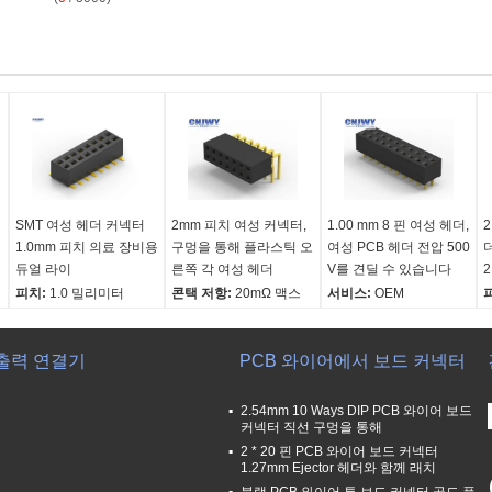
SMT 여성 헤더 커넥터
2mm 피치 여성 커넥터,
1.00 mm 8 핀 여성 헤더,
2
1.0mm 피치 의료 장비용
구멍을 통해 플라스틱 오
여성 PCB 헤더 전압 500
듀얼 라이
른쪽 각 여성 헤더
V를 견딜 수 있습니다
피치:
1.0 밀리미터
콘택 저항:
20mΩ 맥스
서비스:
OEM
항구:
셰인젠
내전압:
500V AC/DC
기능:
연결
접착장:
Ni 에 금
작동 온도:
-40C 내지
짝짓기 제품:
핀헤더
출력 연결기
단수:
이원적 가로열
+105C
PCB 와이어에서 보드 커넥터
절연 소재:
LCP+GF
접촉물질:
인청동
UL94-V0
2.54mm 10 Ways DIP PCB 와이어 보드
커넥터 직선 구멍을 통해
2 * 20 핀 PCB 와이어 보드 커넥터
1.27mm Ejector 헤더와 함께 래치