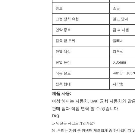
종료
소금
고정 장치 유형
밀고 당겨
연락 종료
금 과 니켈
접촉 끝 두께
플래시
단열 색상
검은색
단열 높이
6.35mm
작동 온도
-40°C ~ 105°
접촉 형태
사각형
제품 사용:
여성 헤더는 자동차, uva, 균형 자동차와
판매 팀과 직접 연락 할 수 있습니다..
FAQ
1- 당신은 파코트리인가요?
예, 우리는 가장 큰 커넥터 제조업체 중 하나입니다 She