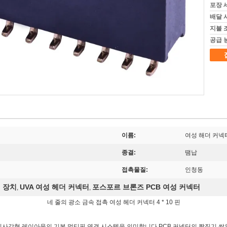
포장 
배달 
지불 
공급 
이름:
여성 해더 커넥
종결:
땜납
접촉물질:
인청동
결 장치
UVA 여성 헤더 커넥터
포스포르 브론즈 PCB 여성 커넥터
,
,
네 줄의 광소 금속 접촉 여성 헤더 커넥터 4 * 10 핀
적으로 직사각형 레이아웃의 기본 멀티핀 연결 시스템을 의미합니다.PCB 커넥터의 짝짓기 쌍은 