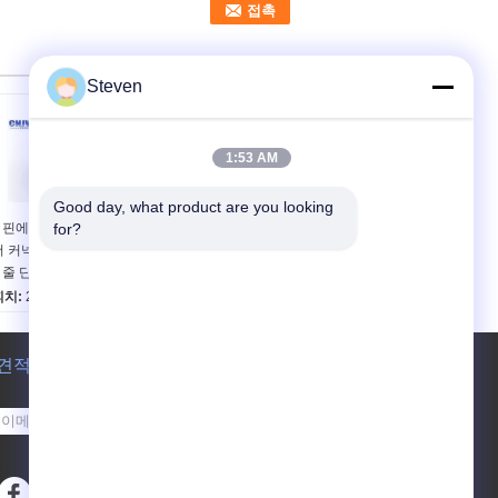
Steven
1:53 AM
Good day, what product are you looking 
 핀에서 80 핀 여성 헤
for?
단열 여성 헤더 커넥터
더 커넥터 2.54mm 피치
SMT 타입 높이 3.56mm
2 줄 단열 저항
전류 등급 2.0AMP
피치:
2.54 밀리미터
장착형:
SMT
단수:
2열
단수:
싱글
짝짓기 제품:
핀헤더
플라스틱 높이:
3.56 밀
색상:
견적 요청
검은색
리미터
작동 온도:
-40C 내지
+105C
보내십시오
sgs