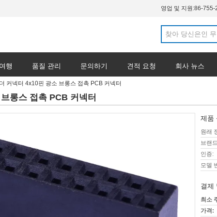
영업 및 지원:
86-755-
 여행
품질 관리
문의하기
견적 요청
회사 뉴스
더 커넥터 4x10핀 광소 브롱스 접촉 PCB 커넥터
소 브롱스 접촉 PCB 커넥터
제품 
원래 
브랜드
인증:
모델 
결제 
최소 
가격: