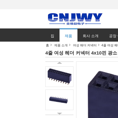
집
제품
회사 소개
공장
홈
제품 소개
여성 해더 커넥터
4줄 여성 헤
4줄 여성 헤더 커넥터 4x10핀 광