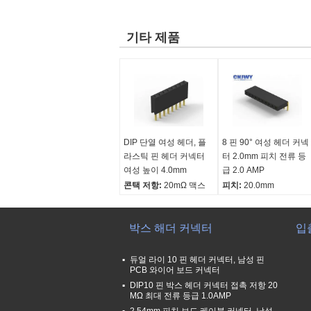
기타 제품
DIP 단열 여성 헤더, 플
8 핀 90° 여성 헤더 커넥
라스틱 핀 헤더 커넥터
터 2.0mm 피치 전류 등
여성 높이 4.0mm
급 2.0 AMP
콘택 저항:
20mΩ 맥스
피치:
20.0mm
내전압:
500V AC/DC
색상:
검은색
절연 저항:
1000MΩ 민
플라스틱 높이:
4.3mm
작동 온도:
박스 해더 커넥터
-40C 내지
접촉물질:
금속
입
+105C
듀얼 라이 10 핀 헤더 커넥터, 남성 핀
PCB 와이어 보드 커넥터
DIP10 핀 박스 헤더 커넥터 접촉 저항 20
MΩ 최대 전류 등급 1.0AMP