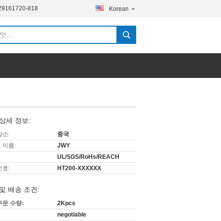
29161720-818
Korean
상세 정보:
장소:
중국
 이름:
JWY
UL/SGS/RoHs/REACH
번호:
HT200-XXXXXX
및 배송 조건:
주문 수량:
2Kpcs
negotiable