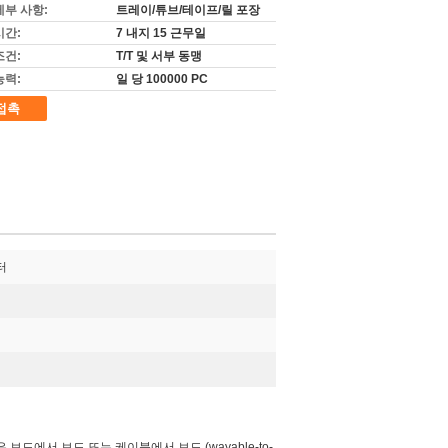
세부 사항:
트레이/튜브/테이프/릴 포장
시간:
7 내지 15 근무일
조건:
T/T 및 서부 동맹
능력:
일 당 100000 PC
접촉
터
보드에서 보드 또는 케이블에서 보드 (wayable-to-