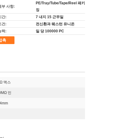
PE/Tray/Tube/Tape/Reel 패키
세부 사항:
징
시간:
7 내지 15 근무일
조건:
전신환과 웨스턴 유니온
능력:
일 당 100000 PC
접촉
mΩ 맥스
0MΩ 민
64mm