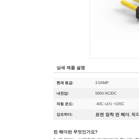
상세 제품 설명
현재 등급:
3.0AMP
내전압:
500V AC/DC
작동 온도:
-40C 내지 +105C
표면 장착 핀 헤더
직각
강조하다:
,
핀 헤더란 무엇인가요?