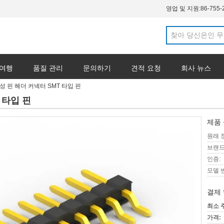
영업 및 지원:
86-755-
 여행
품질 관리
문의하기
견적 요청
회사 뉴스
남성 핀 헤더 커넥터 SMT 타입 핀
 타입 핀
제품 
원래 
브랜드
인증:
모델 
결제 
최소 
가격: