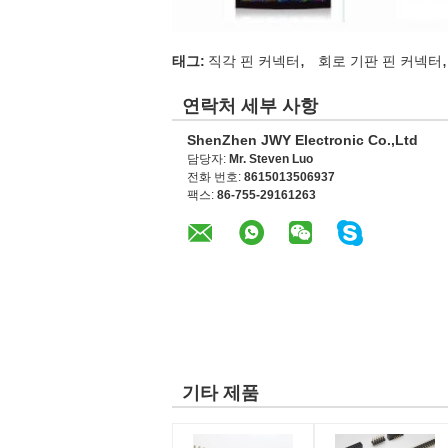
,
,
태그:
직각 핀 커넥터
회로 기판 핀 커넥터
연락처 세부 사항
ShenZhen JWY Electronic Co.,Ltd
담당자:
Mr. Steven Luo
전화 번호:
8615013506937
팩스:
86-755-29161263
기타 제품