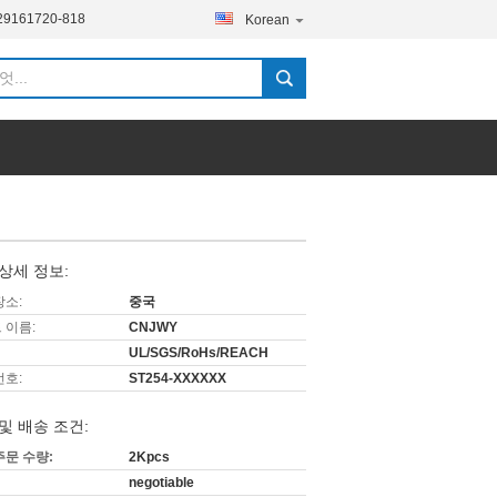
29161720-818
Korean
상세 정보:
장소:
중국
 이름:
CNJWY
UL/SGS/RoHs/REACH
번호:
ST254-XXXXXX
및 배송 조건:
주문 수량:
2Kpcs
negotiable